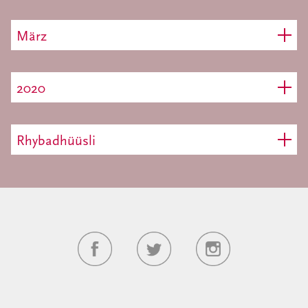
März
2020
Rhybadhüüsli