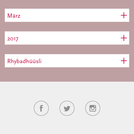
März
2017
Rhybadhüüsli