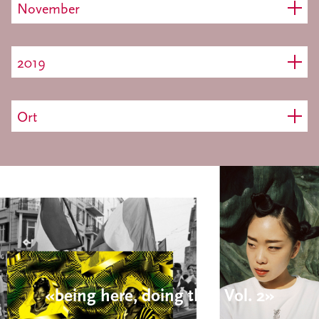
November
2019
Ort
«being here, doing this! Vol. 2»