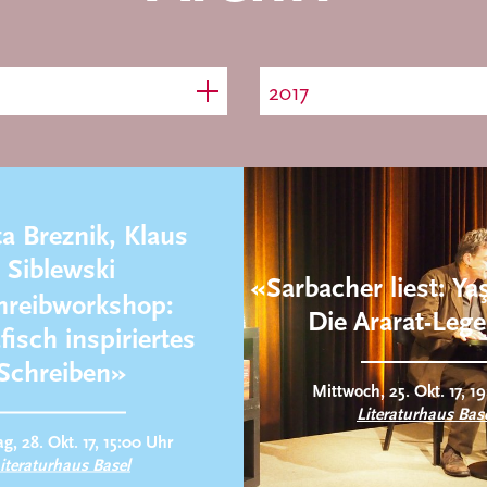
2017
ta Breznik, Klaus
Siblewski
«Sarbacher liest: Ya
hreibworkshop:
Die Ararat-Leg
fisch inspiriertes
Schreiben»
Mittwoch, 25. Okt. 17, 1
Literaturhaus Bas
, 28. Okt. 17, 15:00 Uhr
iteraturhaus Basel