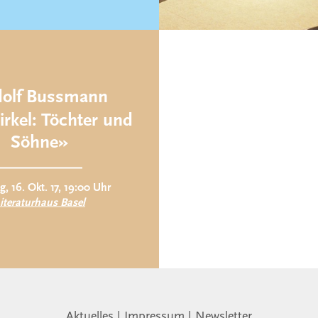
olf Bussmann
irkel: Töchter und
Söhne»
, 16. Okt. 17, 19:00 Uhr
iteraturhaus Basel
Aktuelles
|
Impressum
|
Newsletter