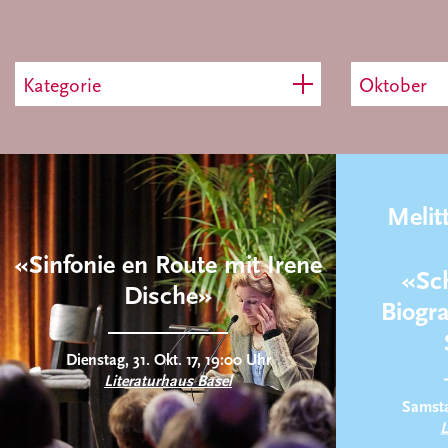
Kategorie
Oktober
Melit
«Sinfonie en Route mit Irene
«Sc
Dische»
Biogra
Dienstag, 31. Okt. 17, 19:00 Uhr
Literaturhaus Basel
Samstag
L