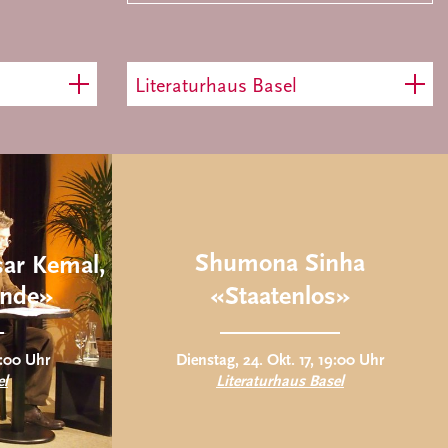
Literaturhaus Basel
Shumona Sinha
şar Kemal,
ende»
«Staatenlos»
9:00 Uhr
Dienstag, 24. Okt. 17, 19:00 Uhr
el
Literaturhaus Basel