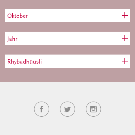
Oktober
Jahr
Rhybadhüüsli